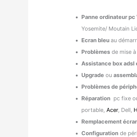
Panne ordinateur pc
Yosemite/ Moutain Li
Ecran bleu
au démarra
Problèmes
de mise à
Assistance box adsl 
Upgrade
ou
assembl
Problèmes de périph
Réparation
pc fixe o
portable,
Acer
, Dell,
Remplacement écra
Configuration
de pér