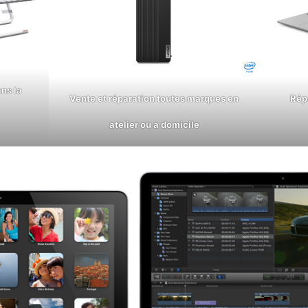
ns la
Vente et réparation toutes marques en
Rép
atelier ou a domicile