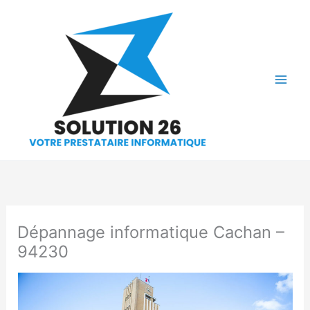
Aller
au
contenu
Dépannage informatique Cachan –
94230