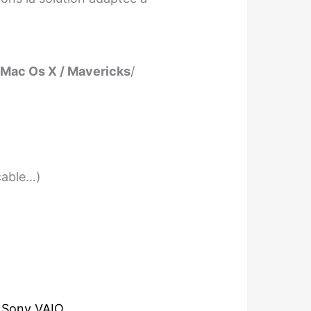
Mac Os X / Mavericks
/
cable…)
,
Sony VAIO