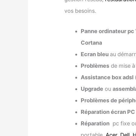
vos besoins.
Panne ordinateur pc
Cortana
Ecran bleu
au démarra
Problèmes
de mise à
Assistance box adsl
Upgrade
ou
assembl
Problèmes de périph
Réparation écran PC
Réparation
pc fixe o
portable,
Acer
,
Dell
,