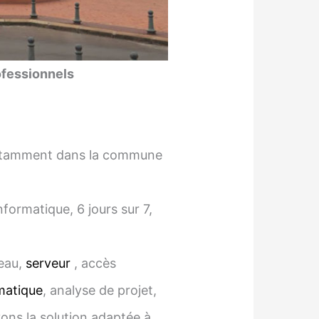
ofessionnels
 notamment dans la commune
ormatique, 6 jours sur 7,
seau,
serveur
, accès
matique
, analyse de projet,
vons la solution adaptée à