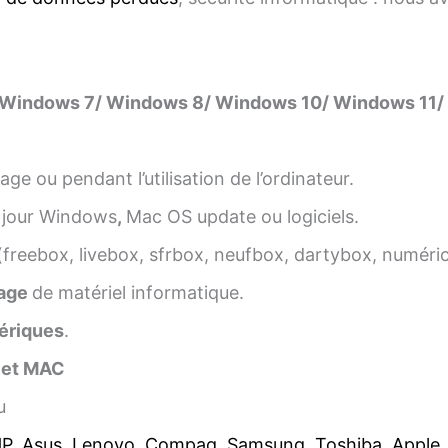
 Windows 7/ Windows 8/ Windows 10/ Windows 11/ 
ge ou pendant l’utilisation de l’ordinateur.
 jour Windows
,
Mac OS update ou logiciels.
(freebox, livebox, sfrbox, neufbox, dartybox, numéri
age
de matériel informatique.
ériques
.
 et MAC
u
HP
,
Asus
,
Lenovo
,
Compaq
,
Samsung
,
Toshiba
,
Apple