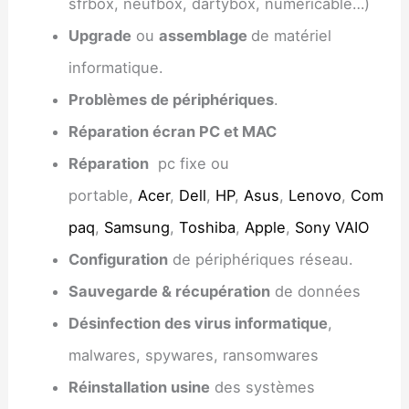
sfrbox, neufbox, dartybox, numéricable…)
Upgrade
ou
assemblage
de matériel
informatique.
Problèmes de périphériques
.
Réparation écran PC et MAC
Réparation
pc fixe ou
portable,
Acer
,
Dell
,
HP
,
Asus
,
Lenovo
,
Com
paq
,
Samsung
,
Toshiba
,
Apple
,
Sony VAIO
Configuration
de périphériques réseau.
Sauvegarde & récupération
de données
Désinfection des virus informatique
,
malwares, spywares, ransomwares
Réinstallation usine
des systèmes