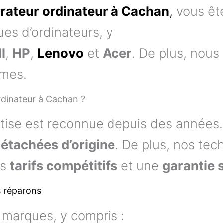
rateur ordinateur à Cachan
,
vous êt
es d’ordinateurs, y
l
,
HP
,
Lenovo
et
Acer
. De plus, nou
èmes.
rdinateur à Cachan ?
tise est reconnue depuis des années. 
détachées d’origine
. De plus, nos tech
es
tarifs compétitifs
et une
garantie 
s réparons
 marques, y compris :