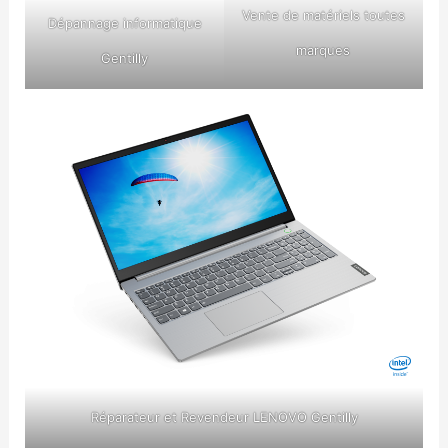
Vente de matériels toutes
Dépannage informatique
marques
Gentilly
Réparateur et Revendeur LENOVO Gentilly