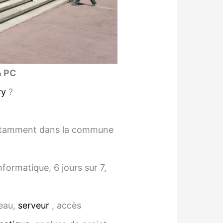
& PC
ry
?
 notamment dans la commune
ormatique, 6 jours sur 7,
seau,
serveur
, accès