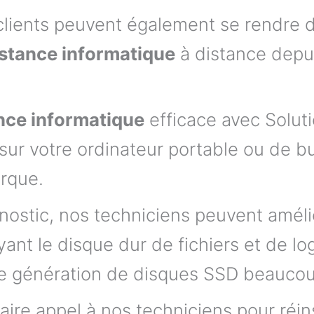
es clients peuvent également se rendre 
stance informatique
à distance depui
nce informatique
efficace avec Solut
sur votre ordinateur portable ou de 
arque.
gnostic, nos techniciens peuvent amél
ant le disque dur de fichiers et de logi
le génération de disques SSD beaucou
re appel à nos techniciens pour réins