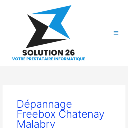
Aller
au
contenu
Dépannage
Freebox Chatenay
Malabry