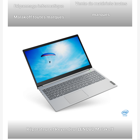
Vente de matériels toutes
Dépannage informatique
marques
Malakoff toutes marques
Réparateur et Revendeur LENOVO Malakoff