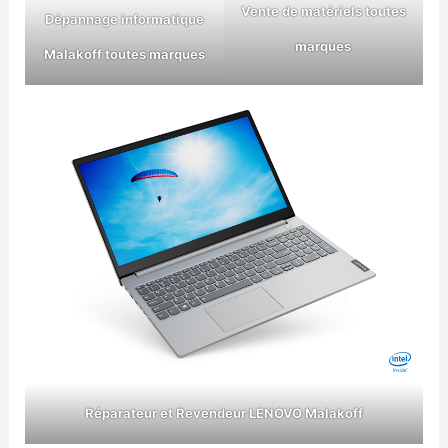
Vente de matériels toutes
Dépannage informatique
marques
Malakoff toutes marques
Réparateur et Revendeur LENOVO Malakoff