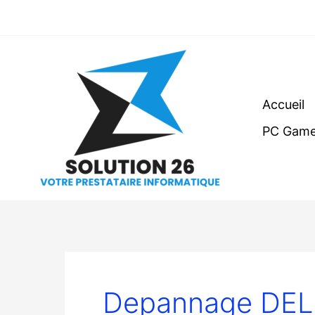
Aller
au
contenu
Accueil
PC Game
Depannage DELL