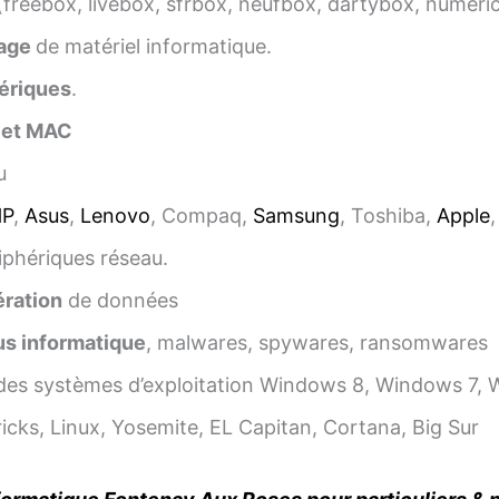
(freebox, livebox, sfrbox, neufbox, dartybox, numéri
age
de matériel informatique.
ériques
.
 et MAC
u
HP
,
Asus
,
Lenovo
, Compaq,
Samsung
, Toshiba,
Apple
iphériques réseau.
ration
de données
us informatique
, malwares, spywares, ransomwares
es systèmes d’exploitation Windows 8, Windows 7, 
cks, Linux, Yosemite, EL Capitan, Cortana, Big Sur