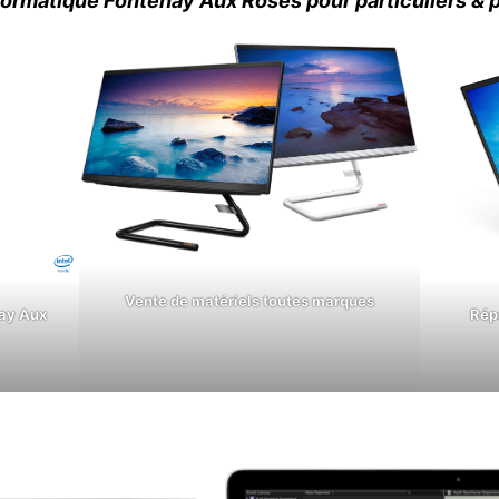
ormatique Fontenay Aux Roses pour particuliers & 
Vente de matériels toutes marques
ay Aux
Rép