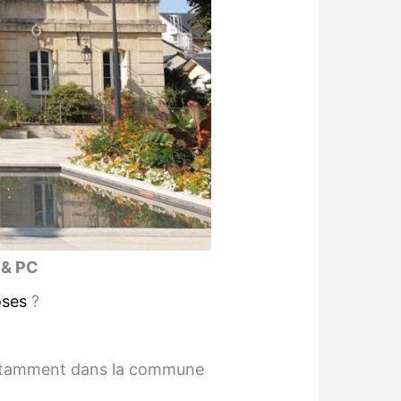
 & PC
oses
?
 notamment dans la commune