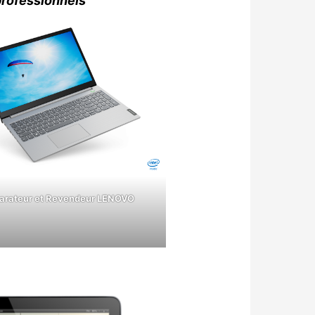
professionnels
arateur et Revendeur LENOVO