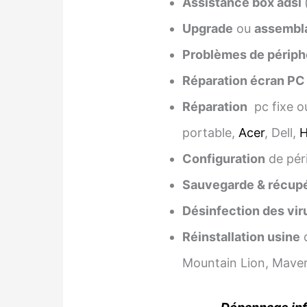
Assistance box adsl
Upgrade
ou
assembl
Problèmes de périph
Réparation écran PC
Réparation
pc fixe o
portable,
Acer
, Dell,
Configuration
de pér
Sauvegarde & récupé
Désinfection des vir
Réinstallation usine
d
Mountain Lion, Maveri