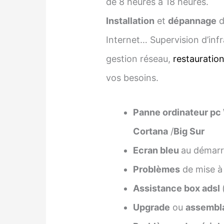
de 8 heures à 18 heures.
Installation
et
dépannage
d
Internet… Supervision d’infr
gestion réseau,
restauratio
vos besoins.
Panne ordinateur pc
Cortana
/
Big Sur
Ecran bleu
au démarra
Problèmes
de mise à
Assistance box adsl
Upgrade
ou
assembl