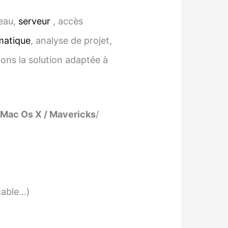
seau,
serveur
, accès
matique
, analyse de projet,
vons la solution adaptée à
Mac Os X / Mavericks
/
cable…)