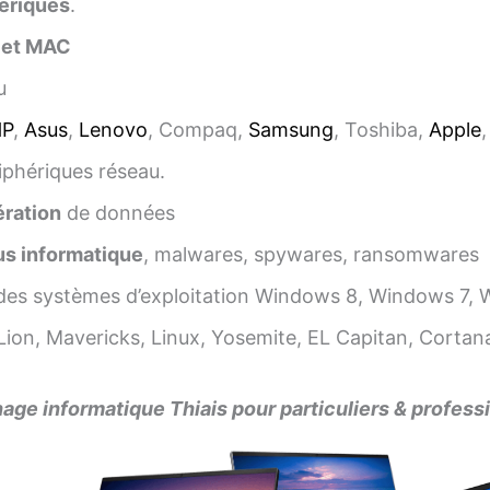
ériques
.
 et MAC
u
HP
,
Asus
,
Lenovo
, Compaq,
Samsung
, Toshiba,
Apple
iphériques réseau.
ration
de données
us informatique
, malwares, spywares, ransomwares
es systèmes d’exploitation Windows 8, Windows 7, 
ion, Mavericks, Linux, Yosemite, EL Capitan, Cortana
ge informatique Thiais pour particuliers & profess