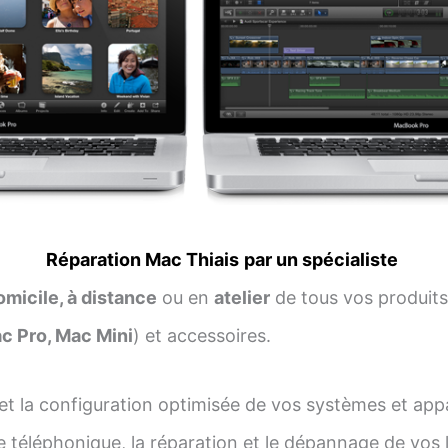
Réparation Mac Thiais
par un spécialiste
omicile, à distance
ou en
atelier
de tous vos produits
ac Pro, Mac Mini
) et accessoires.
n et la configuration optimisée de vos systèmes et ap
 téléphonique, la réparation et le dépannage de vos lo