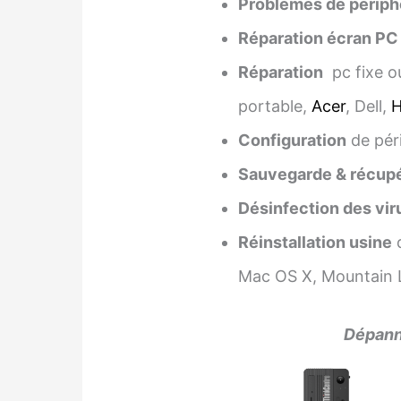
Problèmes de périph
Réparation écran PC
Réparation
pc fixe o
portable,
Acer
, Dell,
Configuration
de pér
Sauvegarde & récupé
Désinfection des vir
Réinstallation usine
d
Mac OS X, Mountain L
Dépanna