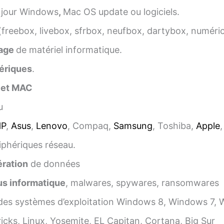
 jour Windows
,
Mac OS update ou logiciels.
(freebox, livebox, sfrbox, neufbox, dartybox, numéri
age
de matériel informatique.
ériques
.
 et MAC
u
HP
,
Asus
,
Lenovo
, Compaq,
Samsung
, Toshiba,
Apple
iphériques réseau.
ration
de données
us informatique
, malwares, spywares, ransomwares
es systèmes d’exploitation Windows 8, Windows 7, 
cks, Linux, Yosemite, EL Capitan, Cortana, Big Sur