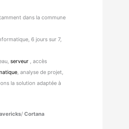
 notamment dans la commune
ormatique, 6 jours sur 7,
seau,
serveur
, accès
matique
, analyse de projet,
vons la solution adaptée à
avericks
/
Cortana