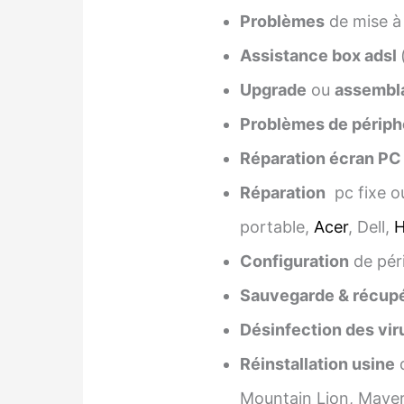
Problèmes
de mise à
Assistance box adsl
Upgrade
ou
assembl
Problèmes de périph
Réparation écran PC
Réparation
pc fixe o
portable,
Acer
, Dell,
Configuration
de pér
Sauvegarde & récupé
Désinfection des vir
Réinstallation usine
d
Mountain Lion, Maveri