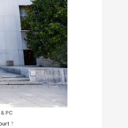
 & PC
ourt
?