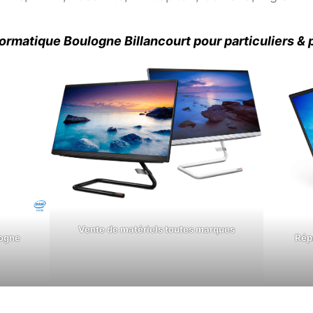
rmatique Boulogne Billancourt pour particuliers & 
Vente de matériels toutes marques
logne
Rép