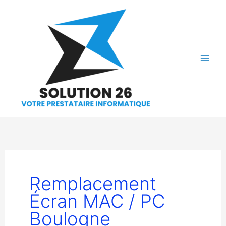
Aller
au
contenu
Remplacement
Écran MAC / PC
Boulogne