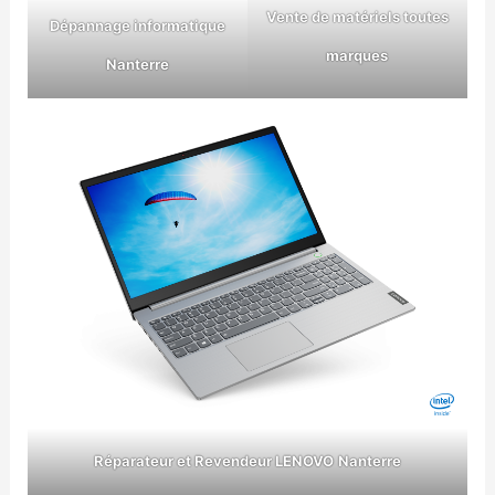
Vente de matériels toutes
Dépannage informatique
marques
Nanterre
Réparateur et Revendeur LENOVO
Nanterre