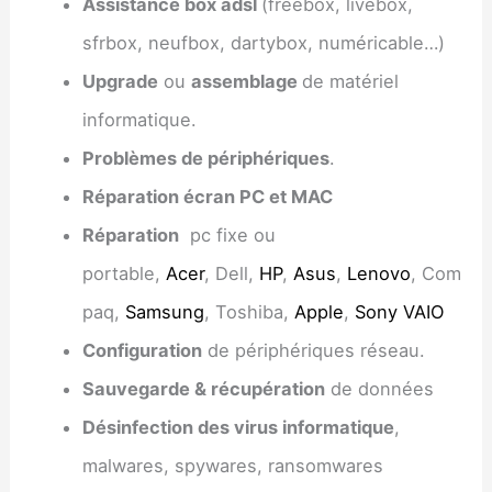
Assistance box adsl
(freebox, livebox,
sfrbox, neufbox, dartybox, numéricable…)
Upgrade
ou
assemblage
de matériel
informatique.
Problèmes de périphériques
.
Réparation écran PC et MAC
Réparation
pc fixe ou
portable,
Acer
, Dell,
HP
,
Asus
,
Lenovo
, Com
paq,
Samsung
, Toshiba,
Apple
,
Sony VAIO
Configuration
de périphériques réseau.
Sauvegarde & récupération
de données
Désinfection des virus informatique
,
malwares, spywares, ransomwares