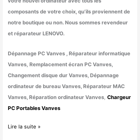
votre nouvel ordinateur avec tous les
composants de votre choix, qu’ils proviennent de
notre boutique ou non. Nous sommes revendeur
et réparateur LENOVO.
Dépannage PC
Vanves
, Réparateur informatique
Vanves
, Remplacement écran PC
Vanves
,
Changement disque dur
Vanves
, Dépannage
ordinateur de bureau
Vanves
, Réparateur MAC
Vanves
, Réparation ordinateur
Vanves
,
Chargeur
PC Portables Vanves
Dépannage
Lire la suite »
informatique