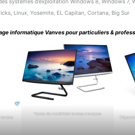
es systèmes d’exploitation Windows 8, Windows 7, 
cks, Linux, Yosemite, EL Capitan, Cortana, Big Sur
ge informatique Vanves pour particuliers & profes
Vente de matériels toutes marques
 toutes
Réparat