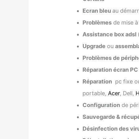
Ecran bleu
au démarra
Problèmes
de mise à
Assistance box adsl
Upgrade
ou
assembl
Problèmes de périph
Réparation écran PC
Réparation
pc fixe o
portable,
Acer
, Dell,
Configuration
de pér
Sauvegarde & récupé
Désinfection des vir