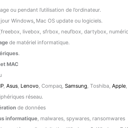
ge ou pendant l’utilisation de l’ordinateur.
 jour Windows
,
Mac OS update ou logiciels.
(freebox, livebox, sfrbox, neufbox, dartybox, numéri
age
de matériel informatique.
ériques
.
 et MAC
u
HP
,
Asus
,
Lenovo
, Compaq,
Samsung
, Toshiba,
Apple
iphériques réseau.
ration
de données
us informatique
, malwares, spywares, ransomwares