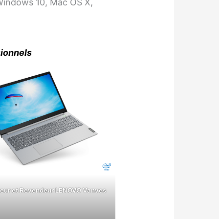
Windows 10, Mac OS X,
sionnels
eur et Revendeur LENOVO Vanves