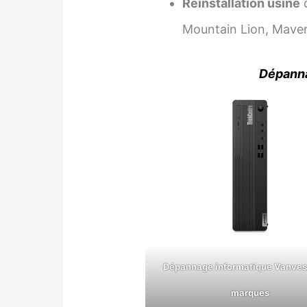
Réinstallation usine
d
Mountain Lion, Maveri
Dépanna
Dépannage informatique Vanves
marques