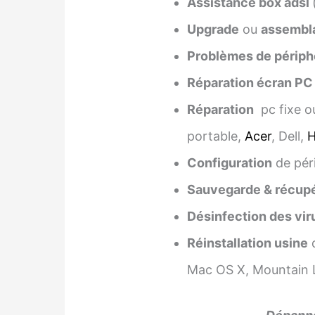
Assistance box adsl
Upgrade
ou
assembl
Problèmes de périph
Réparation écran PC
Réparation
pc fixe o
portable,
Acer
, Dell,
Configuration
de pér
Sauvegarde & récupé
Désinfection des vir
Réinstallation usine
d
Mac OS X, Mountain L