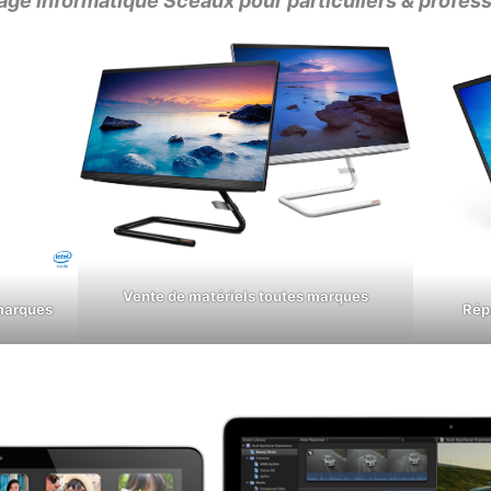
ge informatique Sceaux pour particuliers & profes
Vente de matériels toutes marques
marques
Rép