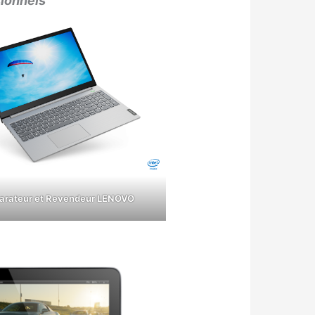
sionnels
arateur et Revendeur LENOVO