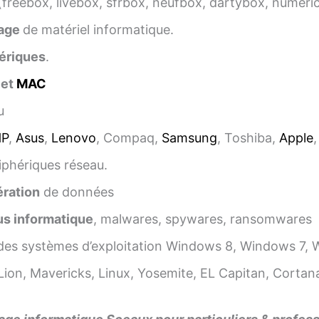
(freebox, livebox, sfrbox, neufbox, dartybox, numéri
age
de matériel informatique.
ériques
.
 et
MAC
u
HP
,
Asus
,
Lenovo
, Compaq,
Samsung
, Toshiba,
Apple
iphériques réseau.
ration
de données
us informatique
, malwares, spywares, ransomwares
es systèmes d’exploitation Windows 8, Windows 7, 
ion, Mavericks, Linux, Yosemite, EL Capitan, Cortana