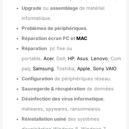
Upgrade
ou
assemblage
de matériel
informatique.
Problèmes de périphériques
.
Réparation écran PC et
MAC
Réparation
pc fixe ou
portable,
Acer
, Dell,
HP
,
Asus
,
Lenovo
, Com
paq,
Samsung
, Toshiba,
Apple
,
Sony VAIO
Configuration
de périphériques réseau.
Sauvegarde & récupération
de données
Désinfection des virus informatique
,
malwares, spywares, ransomwares
Réinstallation usine
des systèmes
d’exploitation Windows 8, Windows 7,