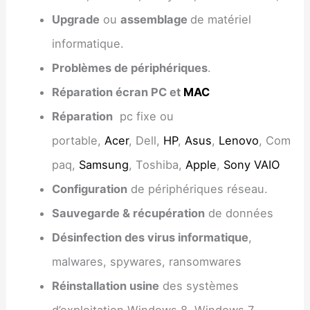
Upgrade
ou
assemblage
de matériel
informatique.
Problèmes de périphériques
.
Réparation écran PC et
MAC
Réparation
pc fixe ou
portable,
Acer
, Dell,
HP
,
Asus
,
Lenovo
, Com
paq,
Samsung
, Toshiba,
Apple
,
Sony VAIO
Configuration
de périphériques réseau.
Sauvegarde & récupération
de données
Désinfection des virus informatique
,
malwares, spywares, ransomwares
Réinstallation usine
des systèmes
d’exploitation Windows 8, Windows 7,