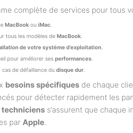
e complète de services pour tous v
re
MacBook
ou
iMac
.
ur tous les modèles de
MacBook
.
allation de votre système d’exploitation
.
eil pour améliorer ses
performances
.
 cas de défaillance du
disque dur
.
ux
besoins spécifiques
de chaque clie
cés pour détecter rapidement les pa
s
techniciens
s’assurent que chaque in
es par
Apple
.