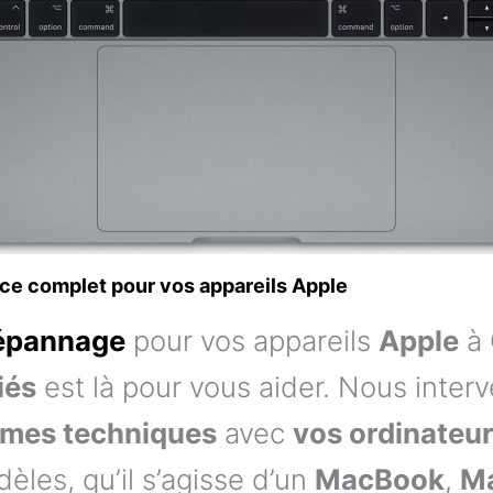
ce complet pour vos appareils Apple
épannage
pour vos appareils
Apple
à 
iés
est là pour vous aider. Nous inte
èmes techniques
avec
vos ordinateu
les, qu’il s’agisse d’un
MacBook
,
Ma