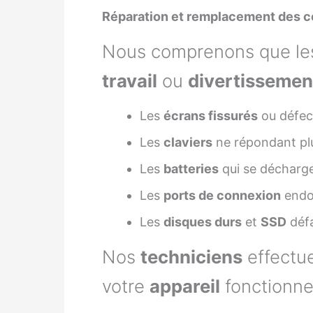
Réparation et remplacement des 
Nous comprenons que les
travail
ou
divertissemen
Les
écrans fissurés
ou défec
Les
claviers
ne répondant pl
Les
batteries
qui se décharg
Les
ports de connexion
endo
Les
disques durs
et
SSD
défa
Nos
techniciens
effectu
votre
appareil
fonctionne