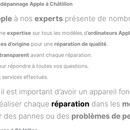
 dépannage Apple à Châtillon
pple
à nos
experts
présente de nombr
une
expertise
sur tous les modèles d’
ordinateurs App
es d’origine
pour une
réparation de qualité
.
 transparent
avant chaque réparation.
ur répondre à toutes vos questions.
s services effectués.
l est important d’avoir un appareil fo
éaliser chaque
réparation
dans les
me
er des pannes ou des
problèmes de p