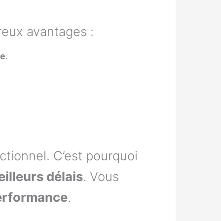
eux avantages :
le
.
nctionnel. C’est pourquoi
illeurs délais
. Vous
erformance
.