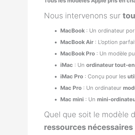
Tous les modèles Apple pris en cha
Nous intervenons sur
tou
MacBook
: Un ordinateur por
MacBook Air
: L’option parfa
MacBook Pro
: Un modèle pu
iMac
: Un
ordinateur tout-e
iMac Pro
: Conçu pour les
ut
Mac Pro
: Un ordinateur
modu
Mac mini
: Un
mini-ordinate
Quel que soit le modèle 
ressources nécessaires