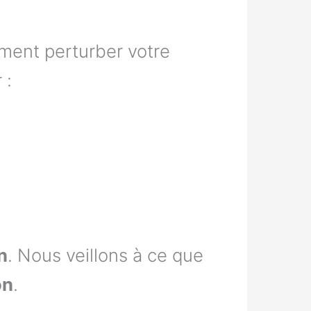
ment perturber votre
 :
n
. Nous veillons à ce que
on
.