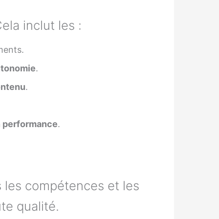
Cela inclut les :
ments.
utonomie
.
ontenu
.
n performance
.
s les compétences et les
te qualité.