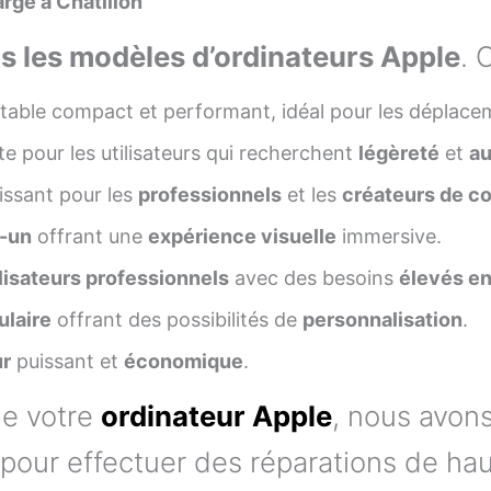
rge à Châtillon
s les modèles d’ordinateurs Apple
. 
table compact et performant, idéal pour les déplace
ite pour les utilisateurs qui recherchent
légèreté
et
a
issant pour les
professionnels
et les
créateurs de c
n-un
offrant une
expérience visuelle
immersive.
ilisateurs professionnels
avec des besoins
élevés e
laire
offrant des possibilités de
personnalisation
.
ur
puissant et
économique
.
de votre
ordinateur Apple
, nous avon
pour effectuer des réparations de hau