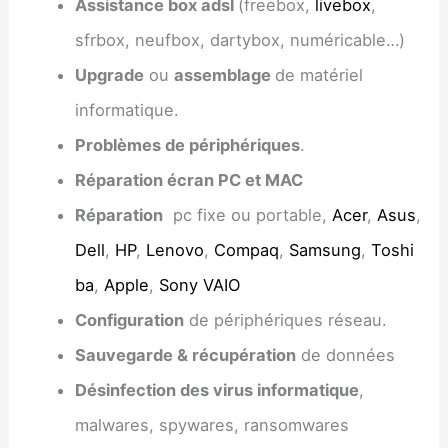
Assistance box adsl
(freebox,
livebox
,
sfrbox, neufbox, dartybox, numéricable…)
Upgrade
ou
assemblage
de matériel
informatique.
Problèmes de périphériques
.
Réparation écran PC et MAC
Réparation
pc fixe ou portable,
Acer
,
Asus
,
Dell
,
HP
,
Lenovo
,
Compaq
,
Samsung
,
Toshi
ba
,
Apple
,
Sony VAIO
Configuration
de périphériques réseau.
Sauvegarde & récupération
de données
Désinfection des virus informatique
,
malwares, spywares, ransomwares